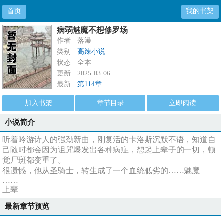
首页
我的书架
病弱魅魔不想修罗场
作者：落瀑
类别：
高辣小说
状态：全本
更新：2025-03-06
最新：
第114章
加入书架
章节目录
立即阅读
小说简介
听着吟游诗人的强劲新曲，刚复活的卡洛斯沉默不语，知道自
己随时都会因为诅咒爆发出各种病症，想起上辈子的一切，顿
觉尸斑都变重了。
很遗憾，他从圣骑士，转生成了一个血统低劣的……魅魔
……
上辈
最新章节预览